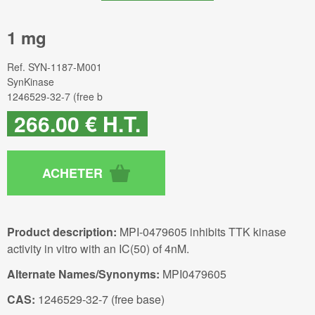
1 mg
Ref.
SYN-1187-M001
SynKinase
1246529-32-7 (free b
266
.00
€
H.T.
Product description:
MPI-0479605 inhibits TTK kinase
activity in vitro with an IC(50) of 4nM.
Alternate Names/Synonyms:
MPI0479605
CAS:
1246529-32-7 (free base)