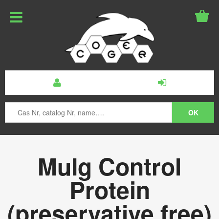
MuIg Control
Protein
(preservative free)