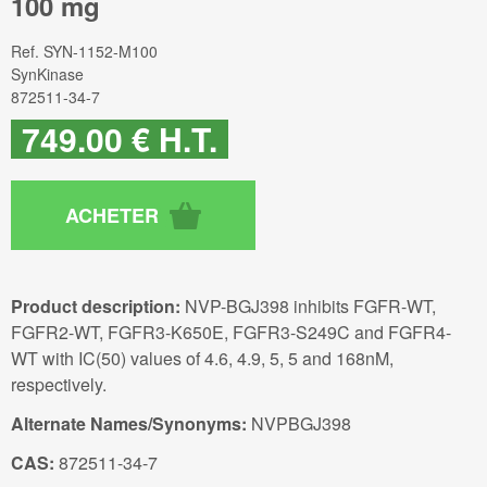
100 mg
Ref.
SYN-1152-M100
SynKinase
872511-34-7
749
.00
€
H.T.
Product description:
NVP-BGJ398 inhibits FGFR-WT,
FGFR2-WT, FGFR3-K650E, FGFR3-S249C and FGFR4-
WT with IC(50) values of 4.6, 4.9, 5, 5 and 168nM,
respectively.
Alternate Names/Synonyms:
NVPBGJ398
CAS:
872511-34-7