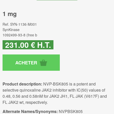
1 mg
Ref.
SYN-1136-M001
SynKinase
1092499-93-8 (free b
231
.00
€
H.T.
Product description:
NVP-BSK805 is a potent and
selective quinoxaline JAK2 inhibitor with IC(50) values of
0.48, 0.56 and 0.58nM for JAK2 JH1, FL JAK (V617F) and
FL JAK2 wt, respectively.
Alternate Names/Synonyms:
NVPBSK805