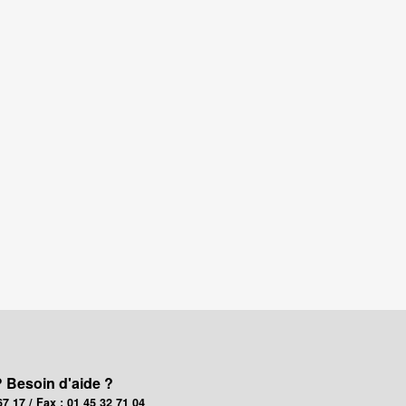
? Besoin d'aide ?
67 17 / Fax : 01 45 32 71 04