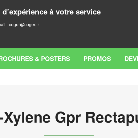
 d’expérience à votre service
ail :
coger@coger.fr
ROCHURES & POSTERS
PROMOS
DEV
-Xylene Gpr Rectap