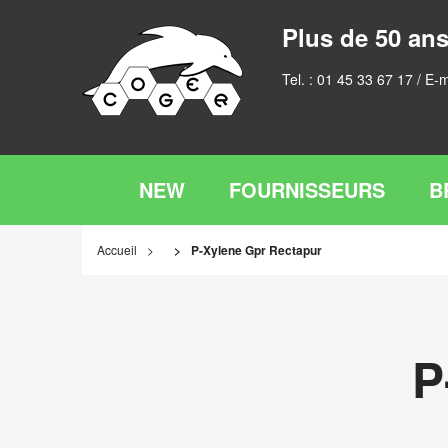
Plus de 50 ans
Tel. :
01 45 33 67 17
/ E-m
NEW
FOURNISSEURS
B
Accueil
P-Xylene Gpr Rectapur
P