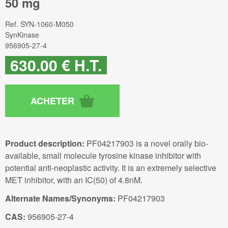
50 mg
Ref.
SYN-1060-M050
SynKinase
956905-27-4
630
.00
€
H.T.
Product description:
PF04217903 is a novel orally bio-
available, small molecule tyrosine kinase inhibitor with
potential anti-neoplastic activity. It is an extremely selective
MET inhibitor, with an IC(50) of 4.8nM.
Alternate Names/Synonyms:
PF04217903
CAS:
956905-27-4