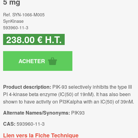
5 mg
Ref.
SYN-1066-M005
SynKinase
593960-11-3
238
.00
€
H.T.
Product description:
PIK-93 selectively inhibits the type III
PI 4-kinase beta enzyme (IC(50) of 19nM). It has also been
shown to have activity on PI3Kalpha with an IC(50) of 39nM.
Alternate Names/Synonyms:
PIK93
CAS:
593960-11-3
Lien vers la Fiche Technique