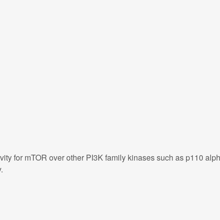
ivity for mTOR over other PI3K family kinases such as p110 alp
.