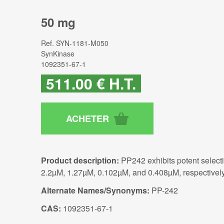
50 mg
Ref.
SYN-1181-M050
SynKinase
1092351-67-1
511
.00
€
H.T.
Product description:
PP242 exhibits potent select
2.2µM, 1.27µM, 0.102µM, and 0.408µM, respectively
Alternate Names/Synonyms:
PP-242
CAS:
1092351-67-1