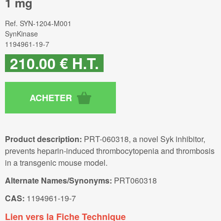
1 mg
Ref.
SYN-1204-M001
SynKinase
1194961-19-7
210
.00
€
H.T.
Product description:
PRT-060318, a novel Syk inhibitor,
prevents heparin-induced thrombocytopenia and thrombosis
in a transgenic mouse model.
Alternate Names/Synonyms:
PRT060318
CAS:
1194961-19-7
Lien vers la Fiche Technique