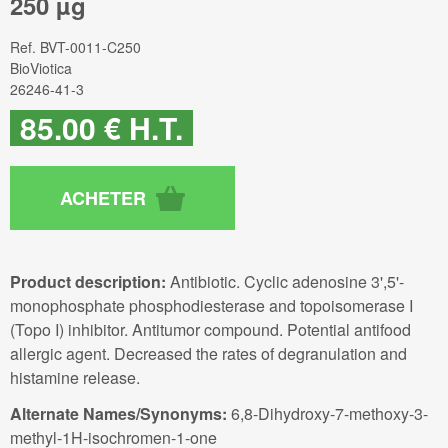
250 µg
Ref.
BVT-0011-C250
BioViotica
26246-41-3
85
.00
€
H.T.
Product description:
Antibiotic. Cyclic adenosine 3',5'-
monophosphate phosphodiesterase and topoisomerase I
(Topo I) inhibitor. Antitumor compound. Potential antifood
allergic agent. Decreased the rates of degranulation and
histamine release.
Alternate Names/Synonyms:
6,8-Dihydroxy-7-methoxy-3-
methyl-1H-isochromen-1-one