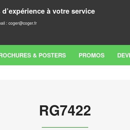
 d’expérience à votre service
ail :
coger@coger.fr
ROCHURES & POSTERS
PROMOS
DEV
RG7422