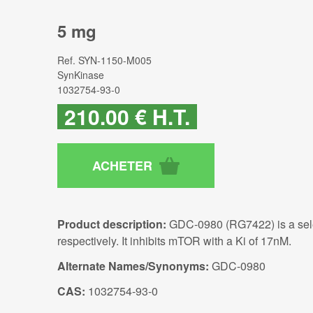
5 mg
Ref.
SYN-1150-M005
SynKinase
1032754-93-0
210
.00
€
H.T.
Product description:
GDC-0980 (RG7422) is a selec
respectively. It inhibits mTOR with a Ki of 17nM.
Alternate Names/Synonyms:
GDC-0980
CAS:
1032754-93-0