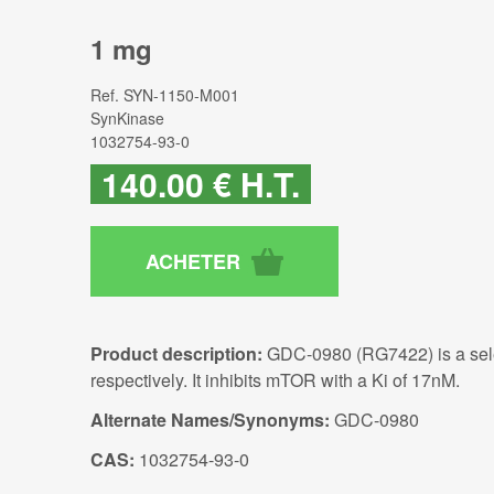
1 mg
Ref.
SYN-1150-M001
SynKinase
1032754-93-0
140
.00
€
H.T.
Product description:
GDC-0980 (RG7422) is a selec
respectively. It inhibits mTOR with a Ki of 17nM.
Alternate Names/Synonyms:
GDC-0980
CAS:
1032754-93-0