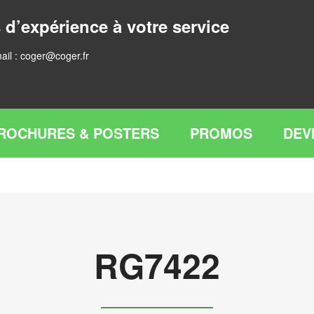
 d’expérience à votre service
ail :
coger@coger.fr
ROCHURES & POSTERS
PROMOS
DEV
RG7422