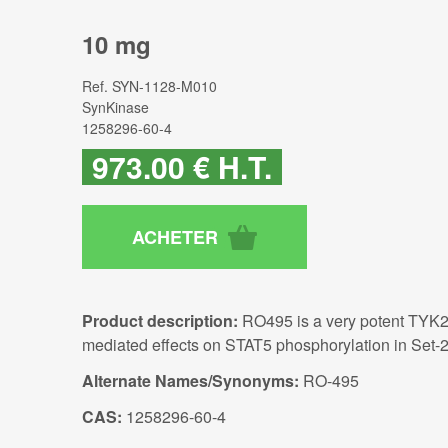
10 mg
Ref.
SYN-1128-M010
SynKinase
1258296-60-4
973
.00
€
H.T.
Product description:
RO495 is a very potent TYK2 
mediated effects on STAT5 phosphorylation in Set-2
Alternate Names/Synonyms:
RO-495
CAS:
1258296-60-4