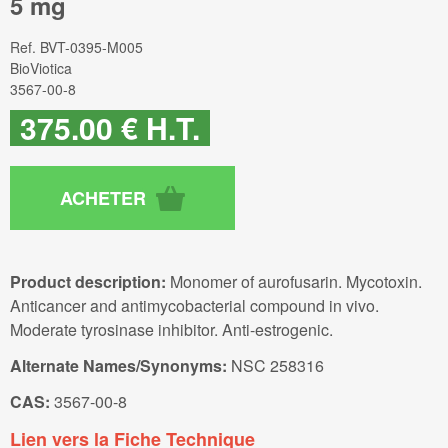
5 mg
Ref.
BVT-0395-M005
BioViotica
3567-00-8
375
.00
€
H.T.
Product description:
Monomer of aurofusarin. Mycotoxin.
Anticancer and antimycobacterial compound in vivo.
Moderate tyrosinase inhibitor. Anti-estrogenic.
Alternate Names/Synonyms:
NSC 258316
CAS:
3567-00-8
Lien vers la Fiche Technique