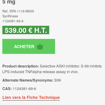
5 mg
Ref.
SYN-1119-M005
SynKinase
1124381-69-6
539
.00
€
H.T.
Product description:
Selective ASKI inhibitor. S-99 inhibits
LPS-induced TNFalpha release assay in vivo.
Alternate Names/Synonyms:
S99
CAS:
1124381-69-6
Lien vers la Fiche Technique