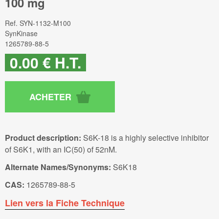
100 mg
Ref.
SYN-1132-M100
SynKinase
1265789-88-5
0
.00
€
H.T.
Product description:
S6K-18 is a highly selective inhibitor
of S6K1, with an IC(50) of 52nM.
Alternate Names/Synonyms:
S6K18
CAS:
1265789-88-5
Lien vers la Fiche Technique