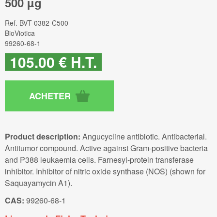
500 µg
Ref.
BVT-0382-C500
BioViotica
99260-68-1
105
.00
€
H.T.
Product description:
Angucycline antibiotic. Antibacterial.
Antitumor compound. Active against Gram-positive bacteria
and P388 leukaemia cells. Farnesyl-protein transferase
inhibitor. Inhibitor of nitric oxide synthase (NOS) (shown for
Saquayamycin A1).
CAS:
99260-68-1