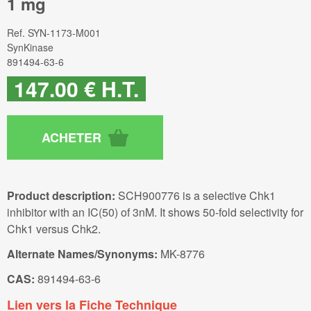
1 mg
Ref.
SYN-1173-M001
SynKinase
891494-63-6
147
.00
€
H.T.
Product description:
SCH900776 is a selective Chk1
inhibitor with an IC(50) of 3nM. It shows 50-fold selectivity for
Chk1 versus Chk2.
Alternate Names/Synonyms:
MK-8776
CAS:
891494-63-6
Lien vers la Fiche Technique