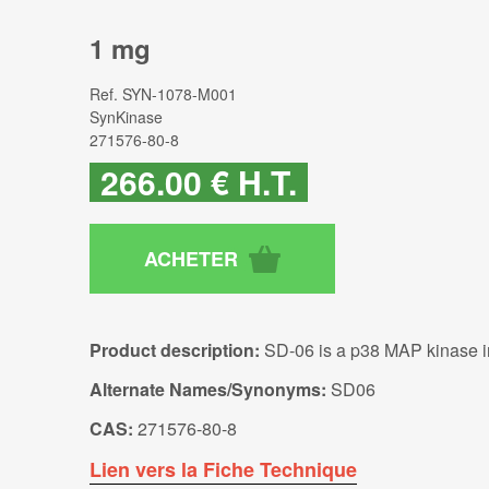
1 mg
Ref.
SYN-1078-M001
SynKinase
271576-80-8
266
.00
€
H.T.
Product description:
SD-06 is a p38 MAP kinase inh
Alternate Names/Synonyms:
SD06
CAS:
271576-80-8
Lien vers la Fiche Technique