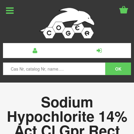
Sodium
Hypochlorite 14%
Act Cl Gpr Rect