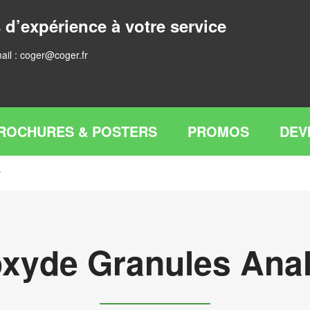
 d’expérience à votre service
ail :
coger@coger.fr
ROCHURES & POSTERS
PROMOS
DEV
r
xyde Granules Ana