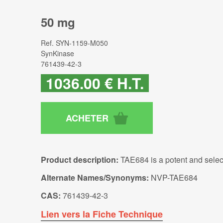
50 mg
Ref.
SYN-1159-M050
SynKinase
761439-42-3
1036
.00
€
H.T.
Product description:
TAE684 is a potent and select
Alternate Names/Synonyms:
NVP-TAE684
CAS:
761439-42-3
Lien vers la Fiche Technique