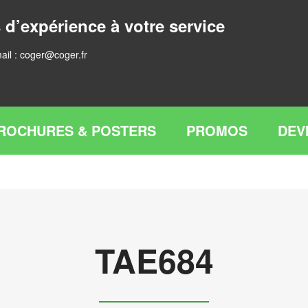
 d’expérience à votre service
ail :
coger@coger.fr
ROCHURES & POSTERS
PROMOS
DEV
TAE684