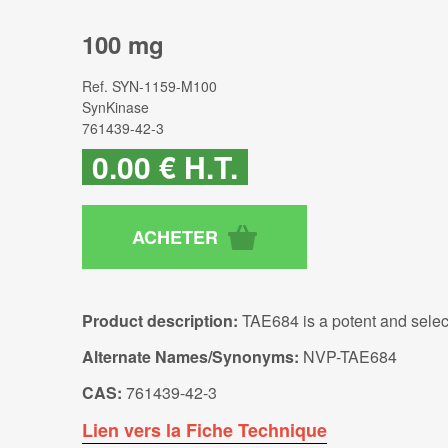
100 mg
Ref.
SYN-1159-M100
SynKinase
761439-42-3
0
.00
€
H.T.
Product description:
TAE684 is a potent and select
Alternate Names/Synonyms:
NVP-TAE684
CAS:
761439-42-3
Lien vers la Fiche Technique