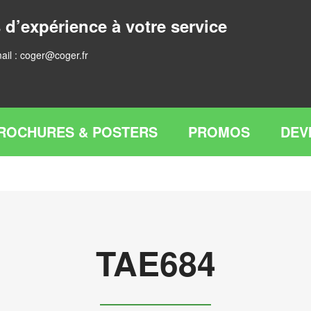
 d’expérience à votre service
ail :
coger@coger.fr
ROCHURES & POSTERS
PROMOS
DEV
TAE684