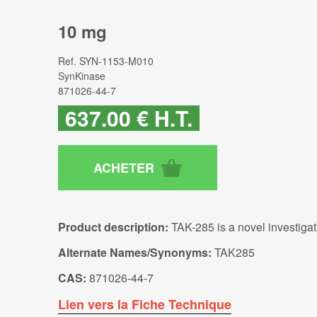
10 mg
Ref.
SYN-1153-M010
SynKinase
871026-44-7
637
.00
€
H.T.
Product description:
TAK-285 is a novel investiga
Alternate Names/Synonyms:
TAK285
CAS:
871026-44-7
Lien vers la Fiche Technique