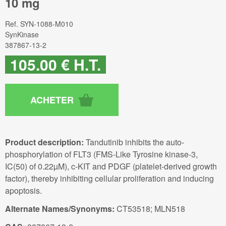
10 mg
Ref.
SYN-1088-M010
SynKinase
387867-13-2
105
.00
€
H.T.
Product description:
Tandutinib inhibits the auto-
phosphorylation of FLT3 (FMS-Like Tyrosine kinase-3,
IC(50) of 0.22µM), c-KIT and PDGF (platelet-derived growth
factor), thereby inhibiting cellular proliferation and inducing
apoptosis.
Alternate Names/Synonyms:
CT53518; MLN518