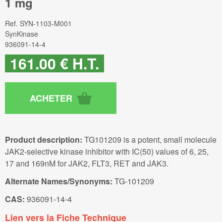
1 mg
Ref.
SYN-1103-M001
SynKinase
936091-14-4
161
.00
€
H.T.
Product description:
TG101209 is a potent, small molecule
JAK2-selective kinase inhibitor with IC(50) values of 6, 25,
17 and 169nM for JAK2, FLT3, RET and JAK3.
Alternate Names/Synonyms:
TG-101209
CAS:
936091-14-4
Lien vers la Fiche Technique