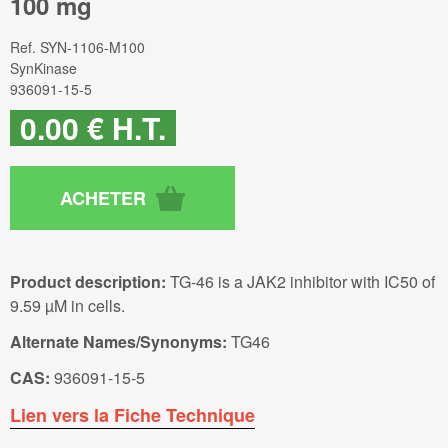
100 mg
Ref.
SYN-1106-M100
SynKinase
936091-15-5
0
.00
€
H.T.
Product description:
TG-46 is a JAK2 inhibitor with IC50 of
9.59 µM in cells.
Alternate Names/Synonyms:
TG46
CAS:
936091-15-5
Lien vers la Fiche Technique