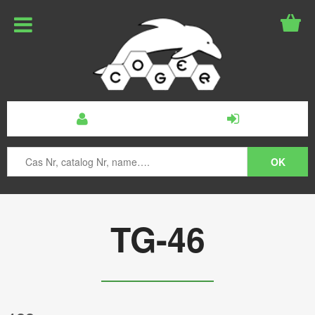
TG-46