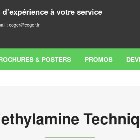
 d’expérience à votre service
ail :
coger@coger.fr
ROCHURES & POSTERS
PROMOS
DEV
iethylamine Techni