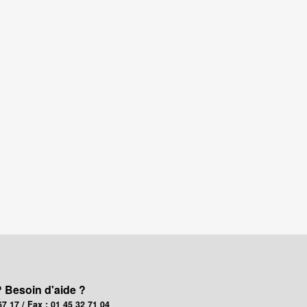
? Besoin d'aide ?
67 17 / Fax : 01 45 32 71 04