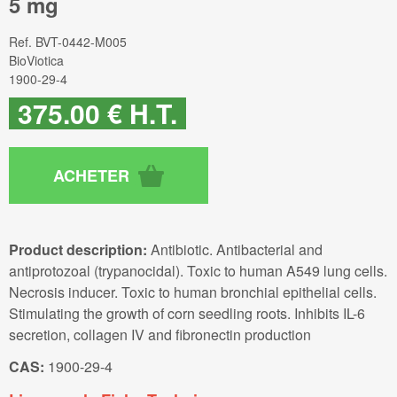
5 mg
Ref.
BVT-0442-M005
BioViotica
1900-29-4
375
.00
€
H.T.
Product description:
Antibiotic. Antibacterial and
antiprotozoal (trypanocidal). Toxic to human A549 lung cells.
Necrosis inducer. Toxic to human bronchial epithelial cells.
Stimulating the growth of corn seedling roots. Inhibits IL-6
secretion, collagen IV and fibronectin production
CAS:
1900-29-4