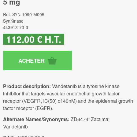
5 mg
Ref.
SYN-1090-M005
SynKinase
443913-73-3
112
.00
€
H.T.
Product description:
Vandetanib is a tyrosine kinase
inhibitor that targets vascular endothelial growth factor
receptor (VEGFR, IC(50) of 40nM) and the epidermal growth
factor receptor (EGFR).
Alternate Names/Synonyms:
ZD6474; Zactima;
Vandetanib