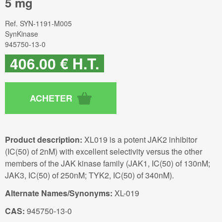
5 mg
Ref.
SYN-1191-M005
SynKinase
945750-13-0
406
.00
€
H.T.
Product description:
XL019 is a potent JAK2 inhibitor
(IC(50) of 2nM) with excellent selectivity versus the other
members of the JAK kinase family (JAK1, IC(50) of 130nM;
JAK3, IC(50) of 250nM; TYK2, IC(50) of 340nM).
Alternate Names/Synonyms:
XL-019
CAS:
945750-13-0