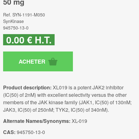
50 mg
Ref.
SYN-1191-M050
SynKinase
945750-13-0
0
.00
€
H.T.
Product description:
XL019 is a potent JAK2 inhibitor
(IC(50) of 2nM) with excellent selectivity versus the other
members of the JAK kinase family (JAK1, IC(50) of 130nM;
JAK3, IC(50) of 250nM; TYK2, IC(50) of 340nM).
Alternate Names/Synonyms:
XL-019
CAS:
945750-13-0