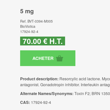
5 mg
Ref.
BVT-0394-M005
BioViotica
17924-92-4
70
.00
€
H.T.
Product description:
Resorcylic acid lactone. Myc
antagonist. Gonadotropin inhibitor. Interleukin antag
Alternate Names/Synonyms:
Toxin F2; BRN 135
CAS:
17924-92-4